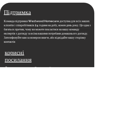
Підтримка
Команда підтримки Westwood Homecare доступна для всіх наших
клієнтів і співробітників 24 години на добу, кожен день року. Це одна з
багатьох причин, чому ви можете покластися на нашу команду
експертів з догляду за всіма вашими потребами домашнього догляду.
Зателефонуйте нам за номером нижче, або відвідайте нашу сторінку
контактів
корисні
посилання
Додому
Соціальний вплив
​
Вакансії
Контакти
Новини
Навчальна академія
Поширені запитання
Наша команда
Відділення
Наше бачення