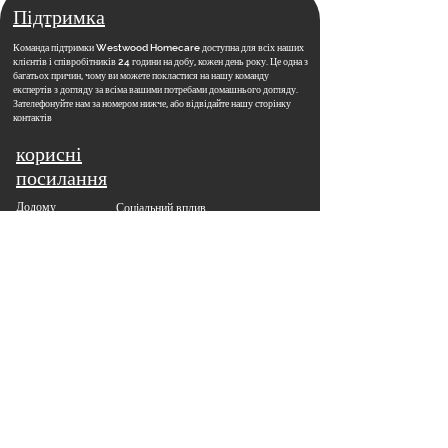
Підтримка
Команда підтримки Westwood Homecare доступна для всіх наших
клієнтів і співробітників 24 години на добу, кожен день року. Це одна з
багатьох причин, чому ви можете покластися на нашу команду
експертів з догляду за всіма вашими потребами домашнього догляду.
Зателефонуйте нам за номером нижче, або відвідайте нашу сторінку
контактів
корисні
посилання
Додому
Соціальний вплив
​
Вакансії
Контакти
Новини
Навчальна академія
Поширені запитання
Наша команда
Відділення
Наше бачення
Головний офіс