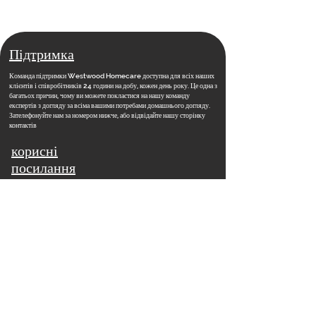
Підтримка
Команда підтримки Westwood Homecare доступна для всіх наших
клієнтів і співробітників 24 години на добу, кожен день року. Це одна з
багатьох причин, чому ви можете покластися на нашу команду
експертів з догляду за всіма вашими потребами домашнього догляду.
Зателефонуйте нам за номером нижче, або відвідайте нашу сторінку
контактів
корисні
посилання
Додому
Соціальний вплив
​
Вакансії
Контакти
Новини
Навчальна академія
Поширені запитання
Наша команда
Відділення
Наше бачення