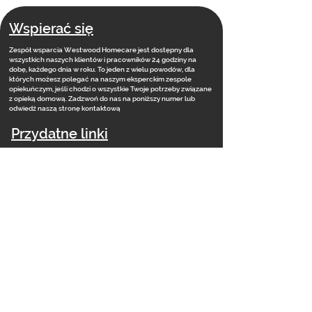
Wspierać się
Zespół wsparcia Westwood Homecare jest dostępny dla
wszystkich naszych klientów i pracowników 24 godziny na
dobę, każdego dnia w roku. To jeden z wielu powodów, dla
których możesz polegać na naszym eksperckim zespole
opiekuńczym, jeśli chodzi o wszystkie Twoje potrzeby związane
z opieką domową. Zadzwoń do nas na poniższy numer lub
odwiedź naszą stronę kontaktową
Przydatne linki
Dom
Wpływ społeczny
​
Wakaty
Kontakt
Aktualności
Akademia Szkoleniowa
Często zadawane pytania
Nasz zespół
Gałęzie
Nasza wizja